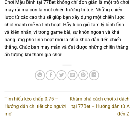
Chơi Mậu Binh tại 77Bet không chỉ đơn giản là một trò chơi
may rủi mà còn là một chiến trường trí tuệ. Những chiến
lược từ các cao thủ sẽ giúp bạn xây dựng một chiến lược
chơi mạnh mẽ và linh hoạt. Hãy luôn giữ tâm lý bình tĩnh
và kiên nhẫn, vì trong game bài, sự khôn ngoan và khả
năng ứng phó linh hoạt mới là chìa khóa dẫn đến chiến
thắng. Chúc bạn may mắn và đạt được những chiến thắng
ấn tượng khi tham gia chơi!
Tìm hiểu kèo chấp 0.75 –
Khám phá cách chơi xì dách
Hướng dẫn chi tiết cho người
tại 77Bet – Hướng dẫn từ A
mới
đến Z