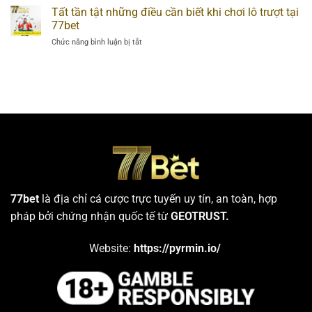
tăng
3
Tất tần tật những điều cần biết khi chơi lô trượt tại
cơ
càng
77bet
hội
77bet
trúng
ở
Chức năng bình luận bị tắt
–
lớn
Tất
Tất
tần
tần
tật
tật
những
điều
điều
cần
cần
biết
biết
để
khi
chiến
chơi
thắng
lô
trượt
tại
77bet
77bet
là địa chỉ cá cược trực tuyến uy tín, an toàn, hợp
pháp bởi chứng nhận quốc tế từ
GEOTRUST.
Website:
https://pyrmin.io/