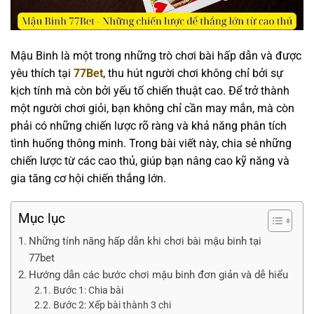
Mậu Binh là một trong những trò chơi bài hấp dẫn và được
yêu thích tại
77Bet
, thu hút người chơi không chỉ bởi sự
kịch tính mà còn bởi yếu tố chiến thuật cao. Để trở thành
một người chơi giỏi, bạn không chỉ cần may mắn, mà còn
phải có những chiến lược rõ ràng và khả năng phân tích
tình huống thông minh. Trong bài viết này, chia sẻ những
chiến lược từ các cao thủ, giúp bạn nâng cao kỹ năng và
gia tăng cơ hội chiến thắng lớn.
Mục lục
Những tính năng hấp dẫn khi chơi bài mậu binh tại
77bet
Hướng dẫn các bước chơi mậu binh đơn giản và dễ hiểu
Bước 1: Chia bài
Bước 2: Xếp bài thành 3 chi