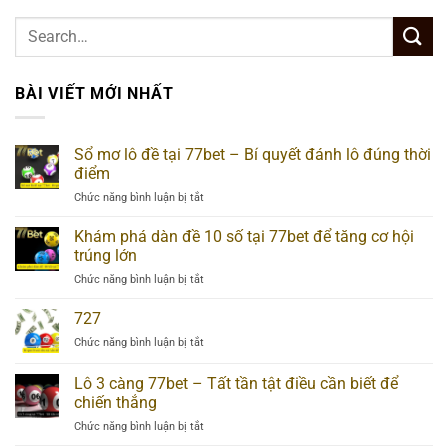
BÀI VIẾT MỚI NHẤT
Sổ mơ lô đề tại 77bet – Bí quyết đánh lô đúng thời
điểm
ở
Chức năng bình luận bị tắt
Sổ
mơ
Khám phá dàn đề 10 số tại 77bet để tăng cơ hội
lô
trúng lớn
đề
ở
Chức năng bình luận bị tắt
tại
Khám
77bet
phá
727
–
dàn
Bí
ở
Chức năng bình luận bị tắt
đề
quyết
10
đánh
Lô 3 càng 77bet – Tất tần tật điều cần biết để
số
lô
tại
chiến thắng
đúng
77bet
thời
ở
Chức năng bình luận bị tắt
để
điểm
Lô