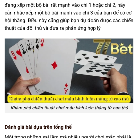
đang xếp một bộ bài rất mạnh vào chi 1 hoặc chi 2, hãy
cân nhắc xếp một bộ bài mạnh vào chi 3 của bạn để có cơ
hội thắng. Điều này cũng giúp bạn dự đoán được các chiến
thuật của đối thủ và đưa ra phản ứng hợp lý.
Khám phá chiến thuật chơi mậu binh luôn thắng từ cao thủ
Đánh giá bài dựa trên tổng thể
Một trong những sai lầm mà nhiều người chơi mắc phải là