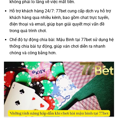
không phải lo lắng về việc mất tiền.
Hỗ trợ khách hàng 24/7: 77bet cung cấp dịch vụ hỗ trợ
khách hàng qua nhiều kênh, bao gồm chat trực tuyến,
điện thoại và email, giúp bạn giải quyết mọi vấn đề
trong quá trình chơi.
Chế độ tự động chia bài: Mậu Binh tại 77bet sử dụng hệ
thống chia bài tự động, giúp ván chơi diễn ra nhanh
chóng và công bằng hơn.