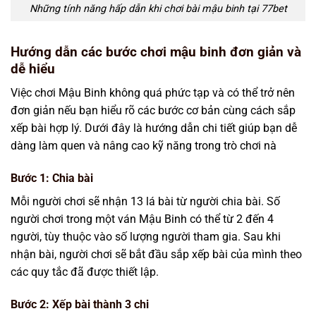
Những tính năng hấp dẫn khi chơi bài mậu binh tại 77bet
Hướng dẫn các bước chơi mậu binh đơn giản và
dễ hiểu
Việc chơi Mậu Binh không quá phức tạp và có thể trở nên
đơn giản nếu bạn hiểu rõ các bước cơ bản cùng cách sắp
xếp bài hợp lý. Dưới đây là hướng dẫn chi tiết giúp bạn dễ
dàng làm quen và nâng cao kỹ năng trong trò chơi nà
Bước 1: Chia bài
Mỗi người chơi sẽ nhận 13 lá bài từ người chia bài. Số
người chơi trong một ván Mậu Binh có thể từ 2 đến 4
người, tùy thuộc vào số lượng người tham gia. Sau khi
nhận bài, người chơi sẽ bắt đầu sắp xếp bài của mình theo
các quy tắc đã được thiết lập.
Bước 2: Xếp bài thành 3 chi