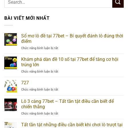
BÀI VIẾT MỚI NHẤT
Sổ mơ lô đề tại 77bet – Bí quyết đánh lô đúng thời
điểm
ở
Chức năng bình luận bị tắt
Sổ
mơ
Khám phá dàn đề 10 số tại 77bet để tăng cơ hội
lô
trúng lớn
đề
ở
Chức năng bình luận bị tắt
tại
Khám
77bet
phá
727
–
dàn
Bí
ở
Chức năng bình luận bị tắt
đề
quyết
10
đánh
Lô 3 càng 77bet – Tất tần tật điều cần biết để
số
lô
tại
chiến thắng
đúng
77bet
thời
ở
Chức năng bình luận bị tắt
để
điểm
Lô
tăng
3
Tất tần tật những điều cần biết khi chơi lô trượt tại
cơ
càng