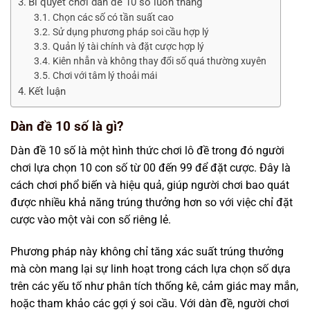
Bí quyết chơi dàn đề 10 số luôn thắng
Chọn các số có tần suất cao
Sử dụng phương pháp soi cầu hợp lý
Quản lý tài chính và đặt cược hợp lý
Kiên nhẫn và không thay đổi số quá thường xuyên
Chơi với tâm lý thoải mái
Kết luận
Dàn đề 10 số là gì?
Dàn đề 10 số là một hình thức chơi lô đề trong đó người
chơi lựa chọn 10 con số từ 00 đến 99 để đặt cược. Đây là
cách chơi phổ biến và hiệu quả, giúp người chơi bao quát
được nhiều khả năng trúng thưởng hơn so với việc chỉ đặt
cược vào một vài con số riêng lẻ.
Phương pháp này không chỉ tăng xác suất trúng thưởng
mà còn mang lại sự linh hoạt trong cách lựa chọn số dựa
trên các yếu tố như phân tích thống kê, cảm giác may mắn,
hoặc tham khảo các gợi ý soi cầu. Với dàn đề, người chơi