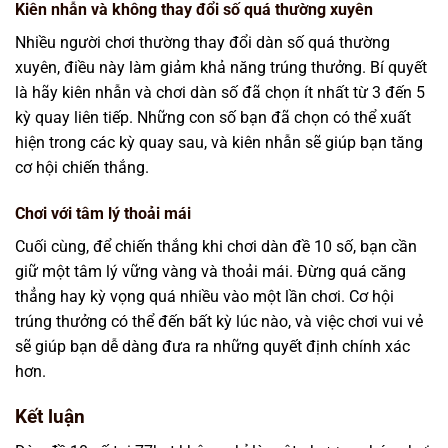
Kiên nhẫn và không thay đổi số quá thường xuyên
Nhiều người chơi thường thay đổi dàn số quá thường
xuyên, điều này làm giảm khả năng trúng thưởng. Bí quyết
là hãy kiên nhẫn và chơi dàn số đã chọn ít nhất từ 3 đến 5
kỳ quay liên tiếp. Những con số bạn đã chọn có thể xuất
hiện trong các kỳ quay sau, và kiên nhẫn sẽ giúp bạn tăng
cơ hội chiến thắng.
Chơi với tâm lý thoải mái
Cuối cùng, để chiến thắng khi chơi dàn đề 10 số, bạn cần
giữ một tâm lý vững vàng và thoải mái. Đừng quá căng
thẳng hay kỳ vọng quá nhiều vào một lần chơi. Cơ hội
trúng thưởng có thể đến bất kỳ lúc nào, và việc chơi vui vẻ
sẽ giúp bạn dễ dàng đưa ra những quyết định chính xác
hơn.
Kết luận