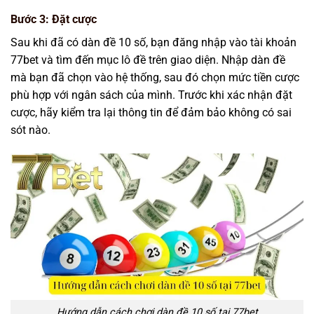
Bước 3: Đặt cược
Sau khi đã có dàn đề 10 số, bạn đăng nhập vào tài khoản
77bet và tìm đến mục lô đề trên giao diện. Nhập dàn đề
mà bạn đã chọn vào hệ thống, sau đó chọn mức tiền cược
phù hợp với ngân sách của mình. Trước khi xác nhận đặt
cược, hãy kiểm tra lại thông tin để đảm bảo không có sai
sót nào.
Hướng dẫn cách chơi dàn đề 10 số tại 77bet