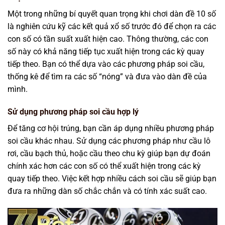
Một trong những bí quyết quan trọng khi chơi dàn đề 10 số
là nghiên cứu kỹ các kết quả xổ số trước đó để chọn ra các
con số có tần suất xuất hiện cao. Thông thường, các con
số này có khả năng tiếp tục xuất hiện trong các kỳ quay
tiếp theo. Bạn có thể dựa vào các phương pháp soi cầu,
thống kê để tìm ra các số “nóng” và đưa vào dàn đề của
mình.
Sử dụng phương pháp soi cầu hợp lý
Để tăng cơ hội trúng, bạn cần áp dụng nhiều phương pháp
soi cầu khác nhau. Sử dụng các phương pháp như cầu lô
rơi, cầu bạch thủ, hoặc cầu theo chu kỳ giúp bạn dự đoán
chính xác hơn các con số có thể xuất hiện trong các kỳ
quay tiếp theo. Việc kết hợp nhiều cách soi cầu sẽ giúp bạn
đưa ra những dàn số chắc chắn và có tính xác suất cao.