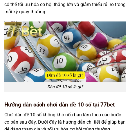
có thể tối ưu hóa cơ hội thắng lớn và giảm thiểu rủi ro trong
mỗi kỳ quay thưởng.
Dàn đề 10 số là gì?
Hướng dẫn cách chơi dàn đề 10 số tại 77bet
Chơi dàn đề 10 số không khó nếu bạn làm theo các bước
cơ bản sau đây. Dưới đây là hướng dẫn chi tiết để giúp bạn
dễ dàng tham gia và tối ưu hóa cơ hội trúng thưởng.