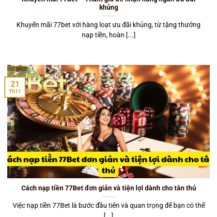
khủng
Khuyến mãi 77bet với hàng loạt ưu đãi khủng, từ tặng thưởng
nạp tiền, hoàn [...]
21
Th11
Cách nạp tiền 77Bet đơn giản và tiện lợi dành cho tân thủ
Việc nạp tiền 77Bet là bước đầu tiên và quan trọng để bạn có thể
[...]