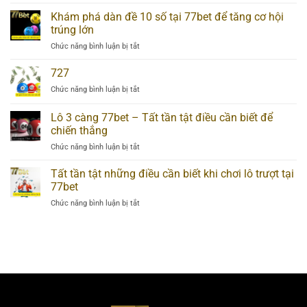
Sổ
mơ
Khám phá dàn đề 10 số tại 77bet để tăng cơ hội
lô
trúng lớn
đề
ở
Chức năng bình luận bị tắt
tại
Khám
77bet
phá
727
–
dàn
Bí
ở
Chức năng bình luận bị tắt
đề
quyết
10
đánh
Lô 3 càng 77bet – Tất tần tật điều cần biết để
số
lô
tại
chiến thắng
đúng
77bet
thời
ở
Chức năng bình luận bị tắt
để
điểm
Lô
tăng
3
Tất tần tật những điều cần biết khi chơi lô trượt tại
cơ
càng
77bet
hội
77bet
trúng
ở
Chức năng bình luận bị tắt
–
lớn
Tất
Tất
tần
tần
tật
tật
những
điều
điều
cần
cần
biết
biết
để
khi
chiến