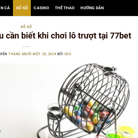
ẮN CÁ
XỔ SỐ
CASINO
THỂ THAO
HƯỚNG DẪN
XỔ SỐ
 cần biết khi chơi lô trượt tại 77bet
TRÊN
THÁNG MƯỜI MỘT 25, 2024
BỞI
SEO