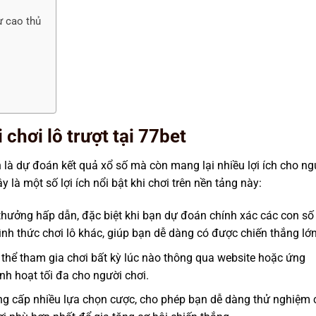
ừ cao thủ
 chơi lô trượt tại 77bet
n là dự đoán kết quả xổ số mà còn mang lại nhiều lợi ích cho ng
là một số lợi ích nổi bật khi chơi trên nền tảng này:
ệ thưởng hấp dẫn, đặc biệt khi bạn dự đoán chính xác các con số
ình thức chơi lô khác, giúp bạn dễ dàng có được chiến thắng lớn
ó thể tham gia chơi bất kỳ lúc nào thông qua website hoặc ứng
inh hoạt tối đa cho người chơi.
ng cấp nhiều lựa chọn cược, cho phép bạn dễ dàng thử nghiệm 