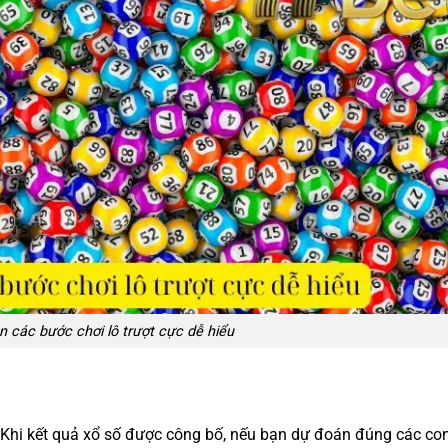
 các bước chơi lô trượt cực dễ hiểu
. Khi kết quả xổ số được công bố, nếu bạn dự đoán đúng các co