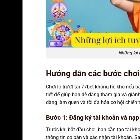
Những lợi í
Hướng dẫn các bước chơi 
Chơi lô trượt tại 77bet không hề khó nếu 
tiết để giúp bạn dễ dàng tham gia và giàn
dàng làm quen và tối đa hóa cơ hội chiến 
Bước 1: Đăng ký tài khoản và nạp 
Trước khi bắt đầu chơi, bạn cần tạo tài kh
thông tin cơ bản và xác nhận tài khoản. Sa