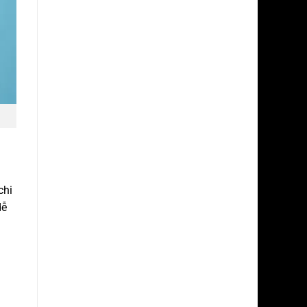
chi
dễ