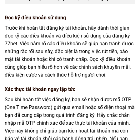
Đọc kỹ điều khoản sử dụng
Trước khi hoàn tất đăng ký tài khoản, hãy dành thời gian
đọc kỹ các điều khoản và điều kiện sử dụng của đăng ký
77bet. Việc nắm rõ các điều khoản sẽ giúp bạn tránh được
những rắc rối sau này, đặc biệt là trong việc rút tiền, bảo
mật tài khoản hoặc khi có tranh chấp. Đọc kỹ điều khoản
cũng giúp bạn hiểu rõ hơn về các chính sách khuyến mãi,
điều kiện cược và cách thức hỗ trợ người chơi.
Xác thực tài khoản ngay lập tức
Sau khi hoàn tất việc đăng ký, bạn sẽ nhận được mã OTP
(One Time Password) gửi qua email hoặc số điện thoại mà
bạn đã cung cấp trong quá trình đăng ký. Hãy chắc chắn
nhập mã OTP chính xác để xác thực tài khoản của mình.
Việc này không chỉ giúp bạn kích hoạt tài khoản mà còn
bảo vệ tài khoản khỏi các hành động trái phép. Nếu bạn