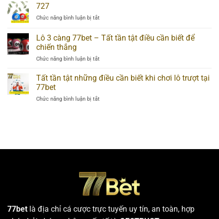
phá
727
–
dàn
Bí
ở
Chức năng bình luận bị tắt
đề
quyết
10
đánh
Lô 3 càng 77bet – Tất tần tật điều cần biết để
số
lô
tại
chiến thắng
đúng
77bet
thời
ở
Chức năng bình luận bị tắt
để
điểm
Lô
tăng
3
Tất tần tật những điều cần biết khi chơi lô trượt tại
cơ
càng
77bet
hội
77bet
trúng
ở
Chức năng bình luận bị tắt
–
lớn
Tất
Tất
tần
tần
tật
tật
những
điều
điều
cần
cần
biết
biết
để
khi
chiến
chơi
thắng
lô
trượt
tại
77bet
77bet
là địa chỉ cá cược trực tuyến uy tín, an toàn, hợp