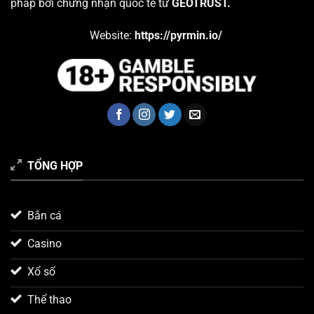
pháp bởi chứng nhận quốc tế từ
GEOTRUST.
Website:
https://pyrmin.io/
TỔNG HỢP
Bắn cá
Casino
Xổ số
Thể thao