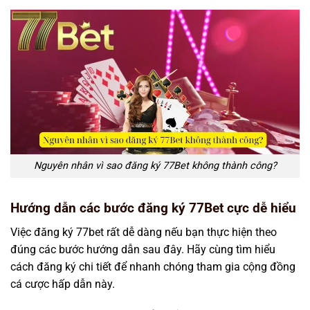
Nguyên nhân vì sao đăng ký 77Bet không thành công?
Hướng dẫn các bước đăng ký 77Bet cực dễ hiểu
Việc đăng ký 77bet rất dễ dàng nếu bạn thực hiện theo
đúng các bước hướng dẫn sau đây. Hãy cùng tìm hiểu
cách đăng ký chi tiết để nhanh chóng tham gia cộng đồng
cá cược hấp dẫn này.