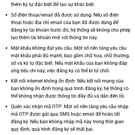
thêm ký tự đặc biệt để tạo sự khác biệt.
Số điện thoại/email đã được sử dụng: Nếu số điện
thoại hoặc địa chỉ email của bạn đã được dùng để
đăng ký tài khoản trước đó, hệ thống sẽ không cho phép
tạo thêm tài khoản mới với thông tin này.
Mật khẩu không đạt yêu cầu: Một số nền tảng yêu cầu
mật khẩu phải đủ mạnh, bao gồm chữ hoa, chữ thường,
số và ký tự đặc biệt. Nếu mật khẩu của bạn không đáp
ứng tiêu chí này, việc đăng ký có thể bị từ chối.
Kết nối internet không ổn định: Nếu kết nối mạng của
bạn không ổn định trong quá trình đăng ký, hệ thống có
thể không nhận được thông tin đầy đủ và dẫn đến lỗi.
Quên xác nhận mã OTP: Một số nền tảng yêu cầu nhập
mã OTP được gửi qua SMS hoặc email để hoàn tất
đăng ký. Nếu bạn không nhập mã này trong thời gian
quy định, quá trình đăng ký sẽ thất bại.