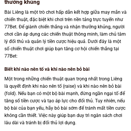
thưởng khủng
Bài Liêng là một trò chơi hấp dẫn kết hợp giữa may mắn và
chiến thuật, đặc biệt khi chơi trên nền tảng trực tuyến như
77Bet. Để giành chiến thắng và nhận thưởng khủng, người
chơi cần áp dụng các chiến thuật thông minh, làm chủ tâm
lý đối thủ và quản lý tiền cược hiệu quả. Dưới đây là một
số chiến thuật chơi giúp bạn tăng cơ hội chiến thắng tại
77Bet:
Biết khi nào nên tố và khi nào nên bỏ bài
Một trong những chiến thuật quan trọng nhất trong Liêng
là quyết định khi nào nên tố (raise) và khi nào nên bỏ bài
(fold). Nếu bạn có một bộ bài mạnh, đừng ngần ngại tố để
tăng số tiền cược và tạo áp lực cho đối thủ. Tuy nhiên, nếu
bộ bài của bạn yếu, hãy bỏ bài sớm để tránh mất tiền cược
không cần thiết. Việc này giúp bạn duy trì ngân sách chơi
lâu dài và tránh bị đối thủ lợi dụng.