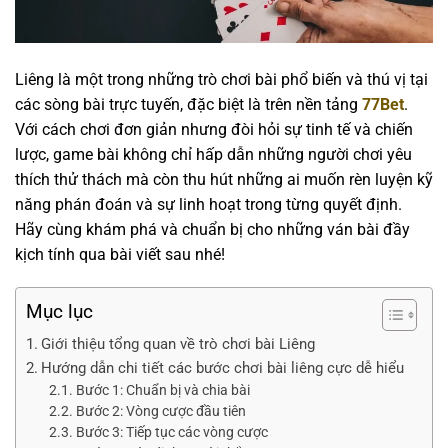
Liêng là một trong những trò chơi bài phổ biến và thú vị tại
các sòng bài trực tuyến, đặc biệt là trên nền tảng
77Bet
.
Với cách chơi đơn giản nhưng đòi hỏi sự tinh tế và chiến
lược, game bài không chỉ hấp dẫn những người chơi yêu
thích thử thách mà còn thu hút những ai muốn rèn luyện kỹ
năng phán đoán và sự linh hoạt trong từng quyết định.
Hãy cùng khám phá và chuẩn bị cho những ván bài đầy
kịch tính qua bài viết sau nhé!
Mục lục
Giới thiệu tổng quan về trò chơi bài Liêng
Hướng dẫn chi tiết các bước chơi bài liêng cực dễ hiểu
Bước 1: Chuẩn bị và chia bài
Bước 2: Vòng cược đầu tiên
Bước 3: Tiếp tục các vòng cược