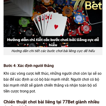
Hướng dẫn chi tiết các bước chơi bài liêng cực dễ hiểu
Bước 4: Xác định người thắng
Khi các vòng cược kết thúc, những người chơi còn lại sẽ so
bài để xác định ai có bộ bài mạnh nhất. Người chơi có bộ
bài mạnh nhất sẽ giành chiến thắng và nhận toàn bộ số
tiền cược trong pot.
Chiến thuật chơi bài liêng tại 77Bet giành nhiều