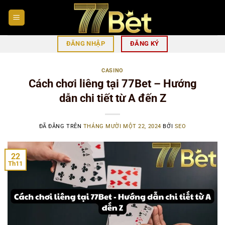
Chuyển
đến
nội
dung
ĐĂNG NHẬP
ĐĂNG KÝ
CASINO
Cách chơi liêng tại 77Bet – Hướng
dẫn chi tiết từ A đến Z
ĐÃ ĐĂNG TRÊN
THÁNG MƯỜI MỘT 22, 2024
BỞI
SEO
22
Th11