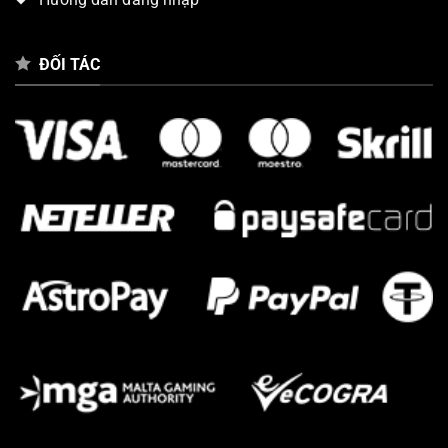
ĐỐI TÁC