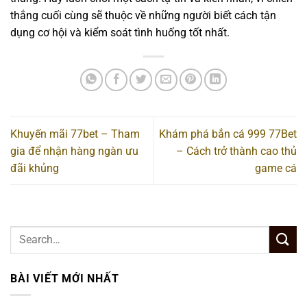
thắng cuối cùng sẽ thuộc về những người biết cách tận
dụng cơ hội và kiểm soát tình huống tốt nhất.
Khuyến mãi 77bet – Tham
Khám phá bắn cá 999 77Bet
gia để nhận hàng ngàn ưu
– Cách trở thành cao thủ
đãi khủng
game cá
BÀI VIẾT MỚI NHẤT