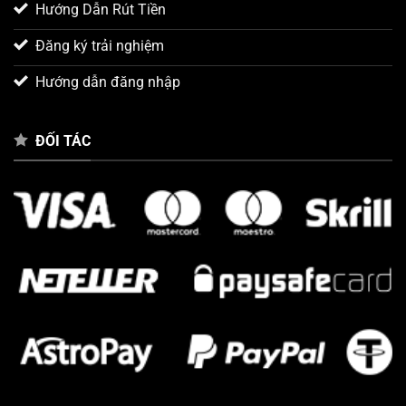
Hướng Dẫn Rút Tiền
Đăng ký trải nghiệm
Hướng dẫn đăng nhập
ĐỐI TÁC