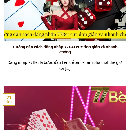
Hướng dẫn cách đăng nhập 77Bet cực đơn giản và nhanh
chóng
Đăng nhập 77Bet là bước đầu tiên để bạn khám phá một thế giới
cá [...]
21
Th11