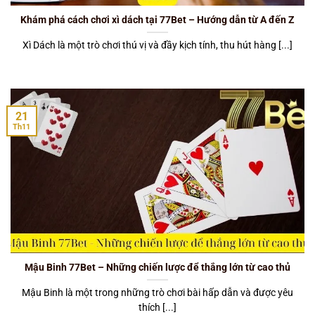
Khám phá cách chơi xì dách tại 77Bet – Hướng dẫn từ A đến Z
Xì Dách là một trò chơi thú vị và đầy kịch tính, thu hút hàng [...]
21
Th11
Mậu Binh 77Bet – Những chiến lược để thắng lớn từ cao thủ
Mậu Binh là một trong những trò chơi bài hấp dẫn và được yêu
thích [...]