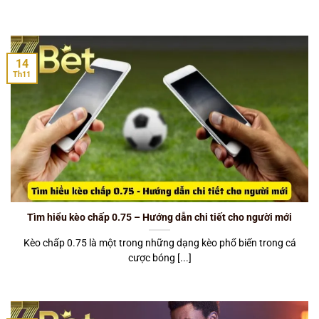
14
Th11
Tìm hiểu kèo chấp 0.75 – Hướng dẫn chi tiết cho người mới
Kèo chấp 0.75 là một trong những dạng kèo phổ biến trong cá
cược bóng [...]