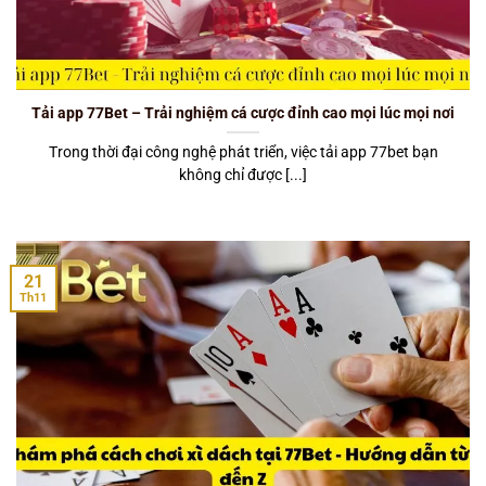
Tải app 77Bet – Trải nghiệm cá cược đỉnh cao mọi lúc mọi nơi
Trong thời đại công nghệ phát triển, việc tải app 77bet bạn
không chỉ được [...]
21
Th11