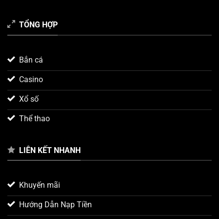
TỔNG HỢP
Bắn cá
Casino
Xổ số
Thể thao
LIÊN KẾT NHANH
Khuyến mãi
Hướng Dẫn Nạp Tiền