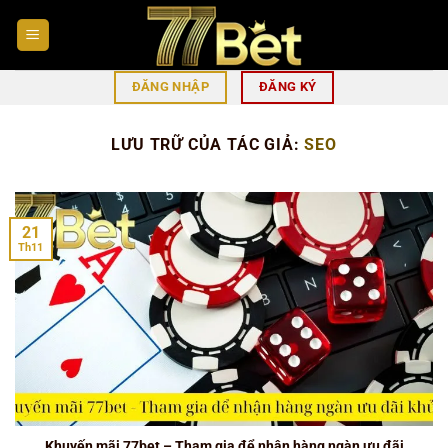
Chuyển
đến
nội
dung
ĐĂNG NHẬP
ĐĂNG KÝ
LƯU TRỮ CỦA TÁC GIẢ:
SEO
21
Th11
Khuyến mãi 77bet – Tham gia để nhận hàng ngàn ưu đãi