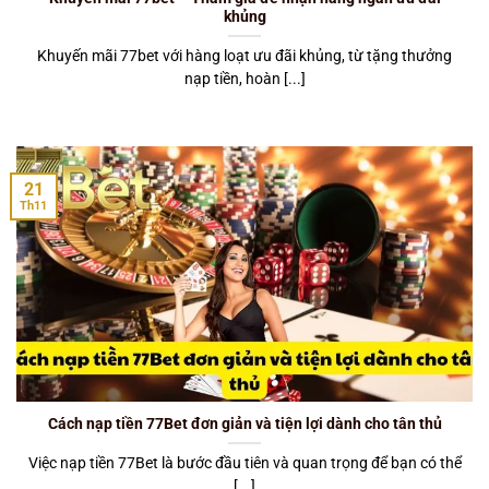
khủng
Khuyến mãi 77bet với hàng loạt ưu đãi khủng, từ tặng thưởng
nạp tiền, hoàn [...]
21
Th11
Cách nạp tiền 77Bet đơn giản và tiện lợi dành cho tân thủ
Việc nạp tiền 77Bet là bước đầu tiên và quan trọng để bạn có thể
[...]