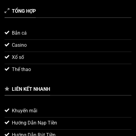
TỔNG HỢP
Bắn cá
Casino
Xổ số
Thể thao
LIÊN KẾT NHANH
Khuyến mãi
Hướng Dẫn Nạp Tiền
Hướng Dẫn Rút Tiền