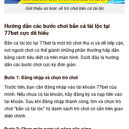
Giới thiệu sơ lược về trò chơi bắn cá tài lộc
Hướng dẫn các bước chơi bắn cá tài lộc tại
77bet cực dễ hiểu
Bắn cá tài lộc tại 77bet là một trò chơi thú vị và dễ tiếp cận,
nơi người chơi có thể giành những phần thưởng hấp dẫn
bằng cách tiêu diệt cá trên màn hình. Dưới đây là hướng
dẫn các bước chơi cực kỳ đơn giản:
Bước 1: Đăng nhập và chọn trò chơi
Trước tiên, bạn cần đăng nhập vào tài khoản 77bet của
mình. Nếu chưa có tài khoản, hãy đăng ký và nạp tiền vào
tài khoản. Sau khi đăng nhập thành công, tìm và chọn trò
chơi “bắn cá tài lộc” từ danh sách trò chơi có sẵn trên giao
diện chính.