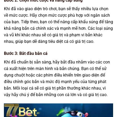
Bước 2: Chọn mức cược và nâng cấp súng
Khi đã vào giao diện trò chơi, bạn sẽ thấy nhiều lựa chọn
về mức cược. Hãy chọn mức cược phù hợp với ngân sách
của bạn. Tiếp theo, bạn có thể nâng cấp khẩu súng để tăng
khả năng bắn cá chính xác và mạnh mẽ hơn. Các loại súng
và vũ khí khác nhau sẽ có giá trị và phạm vi bắn khác
nhau, giúp bạn dễ dàng tiêu diệt cá có giá trị cao.
Bước 3: Bắt đầu bắn cá
Khi đã chuẩn bị sẵn sàng, hãy bắt đầu nhắm vào các con
cá xuất hiện trên màn hình và bắn chúng. Bạn có thể sử
dụng chuột hoặc các phím điều khiển trên giao diện để
điều chỉnh góc bắn và mức độ mạnh yếu của từng phát
bắn. Mỗi loại cá sẽ có giá trị phần thưởng khác nhau, vì
vậy hãy chú ý để bắn những con cá lớn và có giá trị cao.