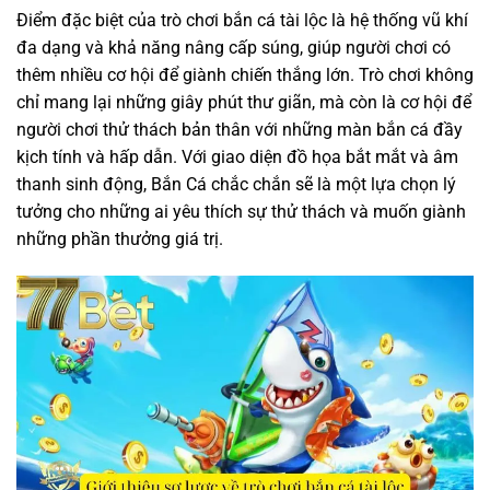
Điểm đặc biệt của trò chơi bắn cá tài lộc là hệ thống vũ khí
đa dạng và khả năng nâng cấp súng, giúp người chơi có
thêm nhiều cơ hội để giành chiến thắng lớn. Trò chơi không
chỉ mang lại những giây phút thư giãn, mà còn là cơ hội để
người chơi thử thách bản thân với những màn bắn cá đầy
kịch tính và hấp dẫn. Với giao diện đồ họa bắt mắt và âm
thanh sinh động, Bắn Cá chắc chắn sẽ là một lựa chọn lý
tưởng cho những ai yêu thích sự thử thách và muốn giành
những phần thưởng giá trị.