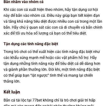
Bắn nhắm vào nhóm cá
Khi các con cá xuất hiện theo nhóm, hãy tận dụng cơ hội
này để bắn vào nhóm cá. Điều này giúp bạn tiết kiệm đạn
và tăng khả năng tiêu diệt được nhiều con cá trong một lần
bắn. Hãy chú ý quan sát các con cá di chuyển và bắn chính
xác để tối ưu hóa số lượng cá bạn có thể tiêu diệt.
Tận dụng các tính năng đặc biệt
Trong trò chơi có thể xuất hiện các tính năng đặc biệt như
các khẩu súng mạnh mẽ hoặc các vật phẩm hỗ trợ. Hãy
tận dụng những tính năng này để tiêu diệt cá dễ dàng hơn
và giành phần thưởng lớn. Đôi khi, một tính năng đặc biệt
có thể giúp bạn “lật ngược” tình thế và mang lại chiến
thắng lớn.
Kết luận
Bắn cá tài lộc tại 77bet không chỉ là trò chơi giải trí hấp