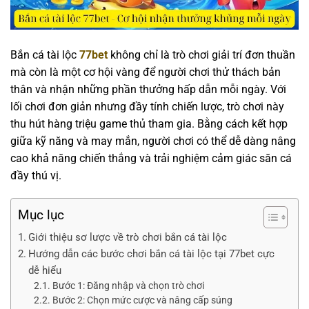
Bắn cá tài lộc
77bet
không chỉ là trò chơi giải trí đơn thuần
mà còn là một cơ hội vàng để người chơi thử thách bản
thân và nhận những phần thưởng hấp dẫn mỗi ngày. Với
lối chơi đơn giản nhưng đầy tính chiến lược, trò chơi này
thu hút hàng triệu game thủ tham gia. Bằng cách kết hợp
giữa kỹ năng và may mắn, người chơi có thể dễ dàng nâng
cao khả năng chiến thắng và trải nghiệm cảm giác săn cá
đầy thú vị.
Mục lục
Giới thiệu sơ lược về trò chơi bắn cá tài lộc
Hướng dẫn các bước chơi bắn cá tài lộc tại 77bet cực
dễ hiểu
Bước 1: Đăng nhập và chọn trò chơi
Bước 2: Chọn mức cược và nâng cấp súng