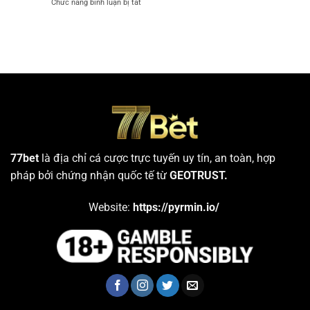
ở
Chức năng bình luận bị tắt
–
lớn
Tất
Tất
tần
tần
tật
tật
những
điều
điều
cần
cần
biết
biết
để
khi
chiến
chơi
thắng
lô
trượt
tại
77bet
77bet
là địa chỉ cá cược trực tuyến uy tín, an toàn, hợp
pháp bởi chứng nhận quốc tế từ
GEOTRUST.
Website:
https://pyrmin.io/