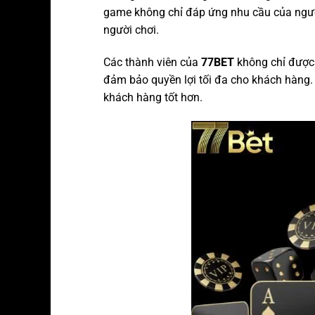
game không chỉ đáp ứng nhu cầu của người 
người chơi.
Các thành viên của
77BET
không chỉ được
đảm bảo quyền lợi tối đa cho khách hàng. 
khách hàng tốt hơn.