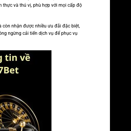
 thực và thú vị, phù hợp với mọi cấp độ
 còn nhận được nhiều ưu đãi đặc biệt,
ông ngừng cải tiến dịch vụ để phục vụ