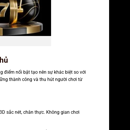
thủ
 điểm nổi bật tạo nên sự khác biệt so với
vững thành công và thu hút người chơi từ
3D sắc nét, chân thực. Không gian chơi