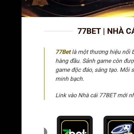
77BET | NHÀ C
77Bet
là một thương hiệu nổi 
hàng đầu. Sảnh game còn được 
game độc đáo, sáng tạo. Mỗi s
minh bạch.
Link vào Nhà cái 77BET mới nh