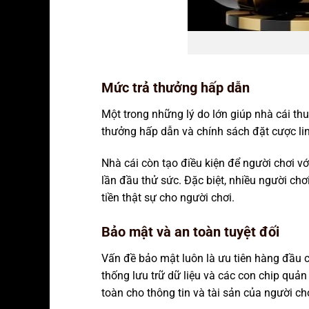
Mức trả thưởng hấp dẫn
Một trong những lý do lớn giúp nhà cái thu
thưởng hấp dẫn và chính sách đặt cược lin
Nhà cái còn tạo điều kiện để người chơi 
lần đầu thử sức. Đặc biệt, nhiều người chơi
tiền thật sự cho người chơi.
Bảo mật và an toàn tuyệt đối
Vấn đề bảo mật luôn là ưu tiên hàng đầu 
thống lưu trữ dữ liệu và các con chip quả
toàn cho thông tin và tài sản của người ch