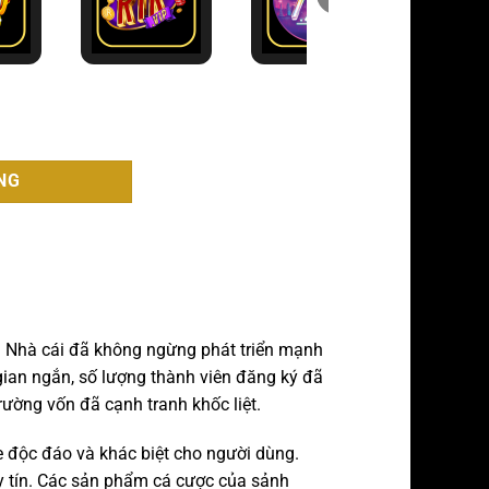
NG
n. Nhà cái đã không ngừng phát triển mạnh
gian ngắn, số lượng thành viên đăng ký đã
trường vốn đã cạnh tranh khốc liệt.
 độc đáo và khác biệt cho người dùng.
uy tín. Các sản phẩm cá cược của sảnh