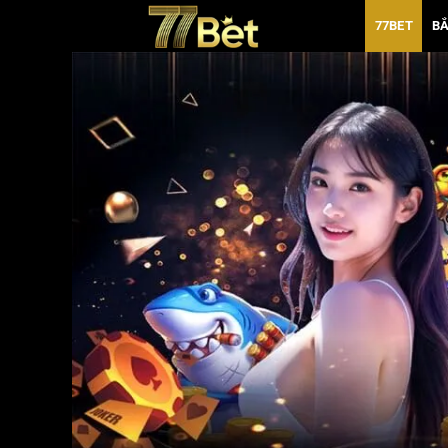
Chuyển
77BET
B
đến
nội
dung