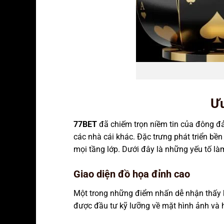
Ư
77BET
đã chiếm trọn niềm tin của đông đả
các nhà cái khác. Đặc trưng phát triển bề
mọi tầng lớp. Dưới đây là những yếu tố là
Giao diện đồ họa đỉnh cao
Một trong những điểm nhấn dễ nhận thấy k
được đầu tư kỹ lưỡng về mặt hình ảnh và 