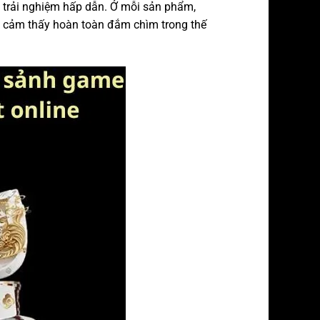
t trải nghiệm hấp dẫn. Ở mỗi sản phẩm,
n cảm thấy hoàn toàn đắm chìm trong thế